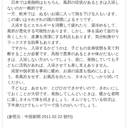
日本では発熱時はもちろん、風邪の症状があるときは入浴し
ないのが一般的です。
一方、欧米では、ぬるいお湯に入って熱を下げる人もいます。
この違いはそれぞれの国の習慣によるそうです。
入浴するとエネルギーを消費して疲れたり、湯冷めをして、
風邪が悪化する可能性があります。しかし、体を温めて血行を
良くしたり、皮膚を清潔にする利点もあります。気分転換やリ
ラックスする効果もあります。
ですから、入浴するかどうかは、子どもの全身状態を見て判
断することが必要です。高熱で悪寒のあるときや体がだるいと
きは、入浴しない方がいいでしょう。逆に、発熱していても子
どもに活気があれば、入浴させても差し支えありません。
浴室や脱衣室を事前に暖め、お湯の温度も低めにしましょ
う。長風呂をせず、お風呂を出たら、タオルでしっかり拭いて
ください。
子どもは、あせもや、とびひができやすいので、きれいにし
ておくことが大切です。発熱してしんどいときは、暖かな昼間
に蒸しタオルで体を拭きましょう。オムツをしている幼児は、
下半身だけでもシャワーで洗うのがいいでしょう。
(参照元：中国新聞 2011.02.22 朝刊)