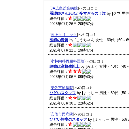
[
JA広島総合病院
]への口コミ
看護師さん忘れが多すぎるの！泣
by [クマ 男
総合評価：
2026年07月26日 20時57分
[
高上クリニック
]への口コミ
医師の資質
by [こうちゃん 女性・60代（60～6
総合評価：
2026年07月12日 19時47分
[
小林内科胃腸科医院
]への口コミ
診療は高校生以上
by [みょう 女性・40代（40～
総合評価：
2026年07月06日 09時40分
[
安佐市民病院
]への口コミ
ひどいスタッフ
by [よっしー 男性・50代（50～
総合評価：
2026年06月30日 22時52分
[
安佐市民病院
]への口コミ
ひどい態度のスタッフ
by [よっしー 男性・50代
総合評価：