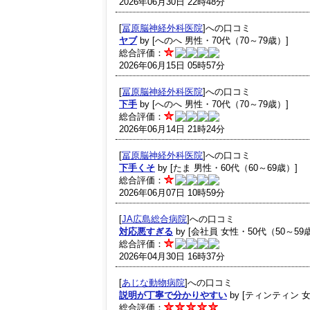
2026年06月30日 22時48分
[
冨原脳神経外科医院
]への口コミ
ヤブ
by [へのへ 男性・70代（70～79歳）]
総合評価：
2026年06月15日 05時57分
[
冨原脳神経外科医院
]への口コミ
下手
by [へのへ 男性・70代（70～79歳）]
総合評価：
2026年06月14日 21時24分
[
冨原脳神経外科医院
]への口コミ
下手くそ
by [たま 男性・60代（60～69歳）]
総合評価：
2026年06月07日 10時59分
[
JA広島総合病院
]への口コミ
対応悪すぎる
by [会社員 女性・50代（50～59
総合評価：
2026年04月30日 16時37分
[
あじな動物病院
]への口コミ
説明が丁寧で分かりやすい
by [ティンティン 女
総合評価：