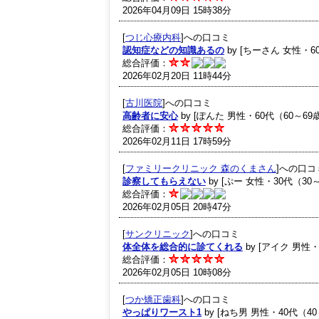
2026年04月09日 15時38分
[
つじ心療内科
]への口コミ
認知症などの知識あるの
by [ちーさん 女性・6
総合評価：
2026年02月20日 11時44分
[
古川医院
]への口コミ
高齢者に安心
by [ぽんた 男性・60代（60～69
総合評価：
2026年02月11日 17時59分
[
ファミリークリニック 森のくまさん
]への口コ
診察してもらえない
by [ぷー 女性・30代（30
総合評価：
2026年02月05日 20時47分
[
サンクリニック
]への口コミ
体全体を総合的に診てくれる
by [アイク 男性・
総合評価：
2026年02月05日 10時08分
[
つか矯正歯科
]への口コミ
やっぱりワースト1
by [ねち男 男性・40代（40