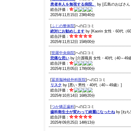
患者本人を無視する病院。
by [広島のおばさん
総合評価：
2025年11月15日 23時40分
[
ふじの整体院
]への口コミ
絶対にお勧めします
by [Kaorin 女性・60代（6
総合評価：
2025年11月12日 15時00分
[
世羅中央病院
]への口コミ
悲痛な思い
by [介護職員 女性・40代（40～49
総合評価：
2025年11月05日 17時00分
[
冨原脳神経外科医院
]への口コミ
リスク
by [悪い 男性・40代（40～49歳）]
総合評価：
2025年10月14日 16時20分
[
つか矯正歯科
]への口コミ
歯科衛生士が変わって綺麗になったね
by [ね
総合評価：
2025年09月25日 14時13分