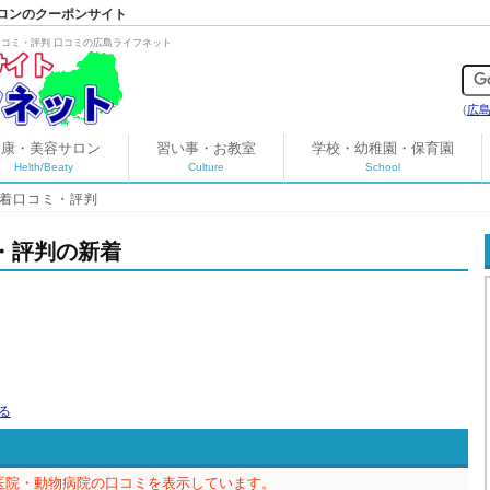
ロンのクーポンサイト
コミ・評判 口コミの広島ライフネット
(
広
健康・美容サロン
習い事・お教室
学校・幼稚園・保育園
Helth/Beaty
Culture
School
新着口コミ・評判
・評判の新着
医院・動物病院の口コミを表示しています。