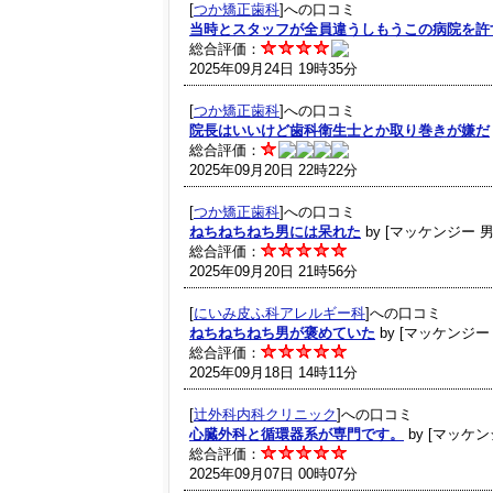
[
つか矯正歯科
]への口コミ
当時とスタッフが全員違うしもうこの病院を許
総合評価：
2025年09月24日 19時35分
[
つか矯正歯科
]への口コミ
院長はいいけど歯科衛生士とか取り巻きが嫌だ
総合評価：
2025年09月20日 22時22分
[
つか矯正歯科
]への口コミ
ねちねちねち男には呆れた
by [マッケンジー 男
総合評価：
2025年09月20日 21時56分
[
にいみ皮ふ科アレルギー科
]への口コミ
ねちねちねち男が褒めていた
by [マッケンジー
総合評価：
2025年09月18日 14時11分
[
辻外科内科クリニック
]への口コミ
心臓外科と循環器系が専門です。
by [マッケン
総合評価：
2025年09月07日 00時07分