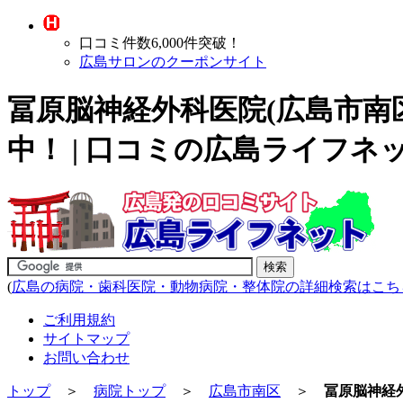
口コミ件数6,000件突破！
広島サロンのクーポンサイト
冨原脳神経外科医院(広島市南
中！ | 口コミの広島ライフネ
(
広島の病院・歯科医院・動物病院・整体院の詳細検索はこち
ご利用規約
サイトマップ
お問い合わせ
トップ
＞
病院トップ
＞
広島市南区
＞
冨原脳神経