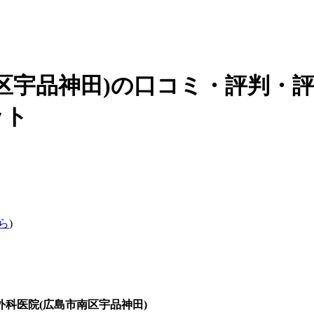
区宇品神田)の口コミ・評判・
ット
ら
)
外科医院(広島市南区宇品神田)