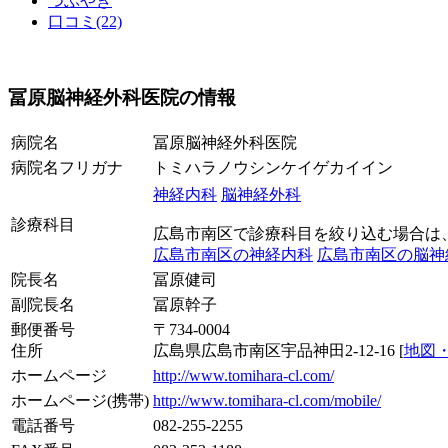
つぶやき
口コミ(22)
冨原脳神経外科医院の情報
病院名
冨原脳神経外科医院
病院名フリガナ
トミハラノウシンケイゲカイイン
神経内科
脳神経外科
診療科目
広島市南区で診療科目を絞り込む場合は
広島市南区の神経内科
広島市南区の脳神
院長名
冨原健司
副院長名
冨原幹子
郵便番号
〒734-0004
住所
広島県広島市南区宇品神田2-12-16 [
地図
ホームページ
http://www.tomihara-cl.com/
ホームページ(携帯)
http://www.tomihara-cl.com/mobile/
電話番号
082-255-2255