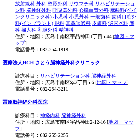
放射線科
外科
整形外科
リウマチ科
リハビリテーショ
ン科
脳神経外科
呼吸器外科
心臓血管外科
麻酔科(ペイ
ンクリニック科)
小児科
小児外科
一般歯科
歯科口腔外
科(インプラント)
眼科
耳鼻咽喉科
皮膚科
泌尿器科
産
科
婦人科
乳腺外科
精神科
住所・地図：広島市南区宇品神田1丁目5-44 [
地図・マ
ップ
]
電話番号：082-254-1818
医療法人HCH さとう脳神経外科クリニック
診療科目：
リハビリテーション科
脳神経外科
住所・地図：広島市南区翠2丁目5-6 [
地図・マップ
]
電話番号：082-254-3211
冨原脳神経外科医院
診療科目：
神経内科
脳神経外科
住所・地図：広島市南区宇品神田2-12-16 [
地図・マッ
プ
]
電話番号：082-255-2255