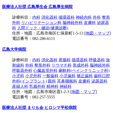
医療法人社団 広島厚生会 広島厚生病院
診療科目：
内科
消化器科
循環器科
神経内科
外科
整形
外科
リハビリテーション科
脳神経外科
皮膚科
泌尿器
科
人間ドック・健診(健康診断)
住所・地図：広島市南区仁保新町1-5-13 [
地図・マップ
]
電話番号：082-286-6111
広島大学病院
診療科目：
内科
消化器科
胃腸科
循環器科
呼吸器科
放
射線科
外科
整形外科
リウマチ科
形成外科
脳神経外科
呼吸器外科
心臓血管外科
麻酔科(ペインクリニック科)
小児科
小児外科
一般歯科
小児歯科
矯正歯科
歯科口腔
外科(インプラント)
眼科
耳鼻咽喉科
皮膚科
泌尿器科
産婦人科
乳腺外科
精神科
神経科
住所・地図：広島市南区霞1-2-3 [
地図・マップ
]
電話番号：082-257-5555
医療法人社団 まりも会 ヒロシマ平松病院