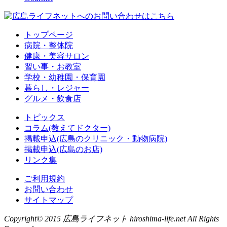
トップページ
病院・整体院
健康・美容サロン
習い事・お教室
学校・幼稚園・保育園
暮らし・レジャー
グルメ・飲食店
トピックス
コラム(教えてドクター)
掲載申込(広島のクリニック・動物病院)
掲載申込(広島のお店)
リンク集
ご利用規約
お問い合わせ
サイトマップ
Copyright© 2015 広島ライフネット hiroshima-life.net All Rights