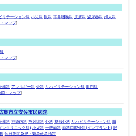
ビリテーション科
小児科
眼科
耳鼻咽喉科
皮膚科
泌尿器科
婦人科
図・マップ
]
科
図・マップ
]
吸器科
アレルギー科
外科
リハビリテーション科
肛門科
地図・マップ
]
 広島市立安佐市民病院
吸器科
神経内科
放射線科
外科
整形外科
リハビリテーション科
脳
インクリニック科)
小児科
一般歯科
歯科口腔外科(インプラント)
眼
科
休日夜間急患・緊急救急指定