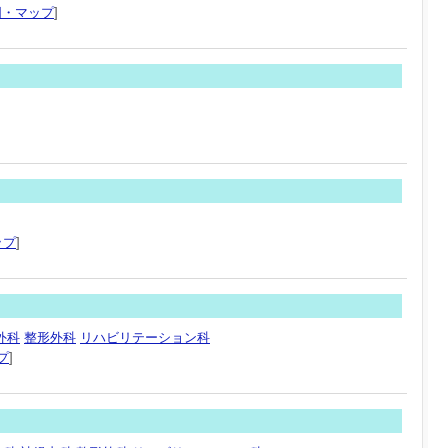
図・マップ
]
ップ
]
外科
整形外科
リハビリテーション科
プ
]