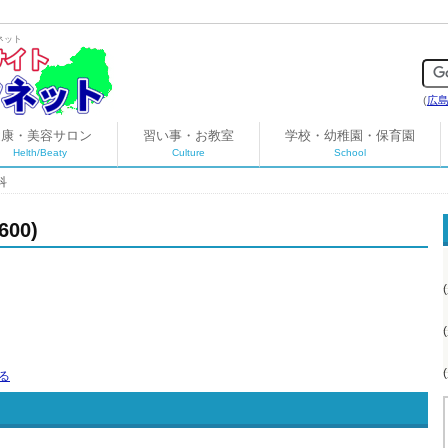
ネット
(
広
健康・美容サロン
習い事・お教室
学校・幼稚園・保育園
Helth/Beaty
Culture
School
科
00)