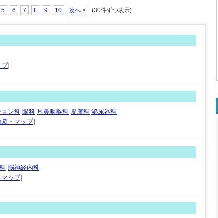
5
6
7
8
9
10
次へ >
(30件ずつ表示)
ップ
]
ション科
眼科
耳鼻咽喉科
皮膚科
泌尿器科
地図・マップ
]
科
脳神経内科
・マップ
]