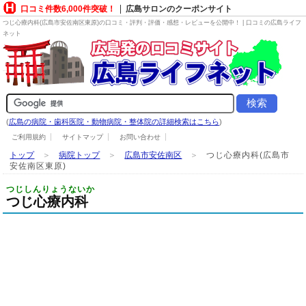
口コミ件数6,000件突破！
広島サロンのクーポンサイト
つじ心療内科(広島市安佐南区東原)の口コミ・評判・評価・感想・レビューを公開中！ | 口コミの広島ライフ
ネット
(
広島の病院・歯科医院・動物病院・整体院の詳細検索はこちら
)
ご利用規約
サイトマップ
お問い合わせ
トップ
＞
病院トップ
＞
広島市安佐南区
＞
つじ心療内科(広島市
安佐南区東原)
つじしんりょうないか
つじ心療内科