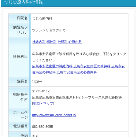
つじ心療内科の情報
病院名
つじ心療内科
病院名フ
ツジシンリョウナイカ
リガナ
神経内科
精神科
神経科
心療内科
広島市安佐南区で診療科目を絞り込む場合は、下記をクリック
診療科目
してください。
広島市安佐南区の神経内科
広島市安佐南区の精神科
広島市安
佐南区の神経科
広島市安佐南区の心療内科
院長名
辻誠一
〒731-0112
郵便番号
広島県広島市安佐南区東原1-1-2 シーブリーズ東原七番館2F
住所
[
地図・マップ
]
ホームペ
http://www.tsuji-clinic.ecnet.jp/
ージ
電話番号
082-850-3055
予約
あり