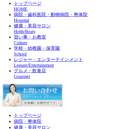
トップページ
HOME
病院・歯科医院・動物病院・整体院
Hospital
健康・美容サロン
Helth/Beaty
習い事・お教室
Culture
学校・幼稚園・保育園
School
レジャー・エンターテインメント
Leisure/Entertainment
グルメ・飲食店
Gourmet
トップページ
病院・整体院
健康・美容サロン