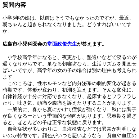
質問内容
小学5年の娘は、以前はそうでもなかったのですが、最近、
朝ちゃんと起きられなくなりました。どうすればいいです
か。
広島市小児科医会の
堂面政俊先生
が答えます。
小学校高学年になると、夜更かし、塾通いなどで寝るのが
遅くなりがちです。単なる朝寝坊なら、生活リズムを見直せ
ばいいですが、高学年の女の子の場合は別の理由も考えられ
ます。
このころは、性ホルモンなど内分泌系の劇的変化が起きる
時期です。体形が変わり、初潮を迎えます。そんな変化に、
自律神経が十分に対応できなくなり、起床するとフラフラし
たり、吐き気、頭痛や腹痛を訴えたりすることがあります。
一般的に、春から夏にかけて症状が強くなり、秋には調子
が良くなるーという季節的な傾向があります。思春期を過ぎ
ると、ほとんどの子は正常な状態に戻ります。
自覚症状が多いわりに、血液検査などでは異常が判明しな
いのが特徴です。顔色がいつも悪いようなら、貧血や血圧の