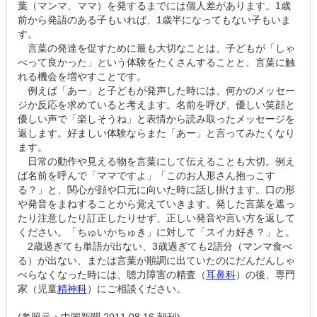
葉（マンマ、ママ）を発するまでには個人差があります。1歳
前から発語のある子もいれば、1歳半になってもない子もいま
す。
言葉の発達を促すために最も大切なことは、子どもが「しゃ
べって良かった」という体験をたくさんすることと、言葉に触
れる機会を増やすことです。
例えば「あー」と子どもが発声した時には、何かのメッセー
ジか反応を求めていると考えます。名前を呼び、優しい笑顔と
優しい声で「楽しそうね」と表情から読み取ったメッセージを
返します。好ましい体験ならまた「あー」と言ってみたくなり
ます。
日常の動作や見える物を言葉にして伝えることも大切。例え
ば名前を呼んで「ママですよ」「このお人形さん抱っこす
る？」と、関心が顔や口元に向いた時に話し掛けます。口の形
や発音をまねすることから覚えていきます。発した言葉を遮っ
たり注意したり訂正したりせず、正しい発音や言い方を返して
ください。「ちゅいかちゅき」に対して「スイカ好き？」と。
2歳過ぎても単語が出ない、3歳過ぎても2語分（マンマ食べ
る）が出ない、または言葉が順調に出ていたのにだんだんしゃ
べらなくなった時には、聴力障害の精査（
耳鼻科
）の後、専門
家（児童
精神科
）にご相談ください。
(参照元：中国新聞 2011.08.16 朝刊)