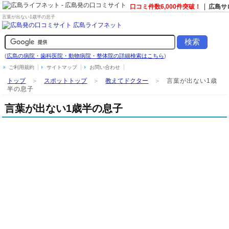
口コミ件数6,000件突破！
広島サ
言葉が出ない1歳半の息子
(
広島の病院・歯科医院・動物病院・整体院の詳細検索はこちら
)
ご利用規約
サイトマップ
お問い合わせ
トップ
＞
スポットトップ
＞
教えてドクター
＞
言葉が出ない1歳
半の息子
言葉が出ない1歳半の息子