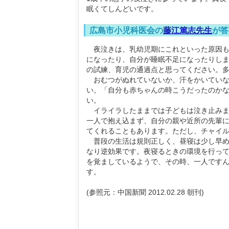
眠くてしんどいです。
広島市小児科医会の
藤江篤志先生
が答
夜泣きは、乳幼児期にこれといった原因も
になったり、自分が睡眠不足になったりし
の試練、育児の通過点と思ってください。
おむつがぬれていないか、汗をかいていな
い。「自分も赤ちゃんの時こうだったのか
い。
イライラしたままでは子どもは泣き止みま
一人で抱え込まず、自分の親や近所の先輩
てくれることもあります。ただし、チャイ
普段の生活は規則正しく、昼寝は少し早め
なり逆効果です。夜寝るときの環境を行っ
を覚ましているようで、その時、一人です
す。
(参照元：中国新聞 2012.02.28 朝刊)