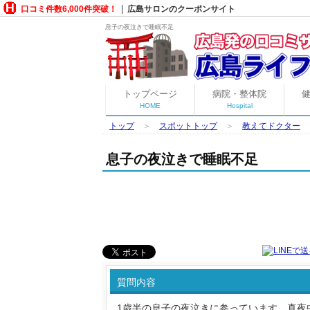
口コミ件数6,000件突破！
広島サロンのクーポンサイト
息子の夜泣きで睡眠不足
トップページ
病院・整体院
HOME
Hospital
トップ
＞
スポットトップ
＞
教えてドクター
息子の夜泣きで睡眠不足
質問内容
1歳半の息子の夜泣きに参っています。真夜