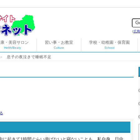
(
広
健康・美容サロン
習い事・お教室
学校・幼稚園・保育園
Helth/Beaty
Culture
School
＞
息子の夜泣きで睡眠不足
中に起きて1時間ぐらい遊ばないと寝ないことも。私自身、日中