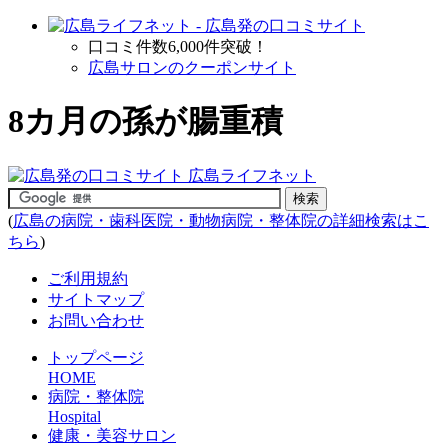
口コミ件数6,000件突破！
広島サロンのクーポンサイト
8カ月の孫が腸重積
(
広島の病院・歯科医院・動物病院・整体院の詳細検索はこ
ちら
)
ご利用規約
サイトマップ
お問い合わせ
トップページ
HOME
病院・整体院
Hospital
健康・美容サロン