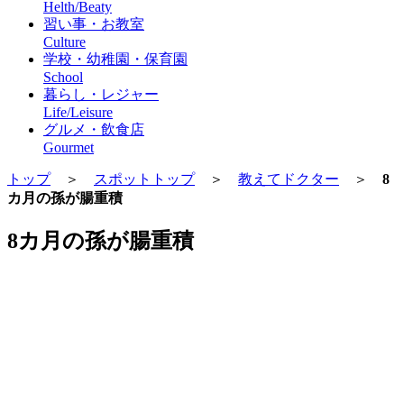
Helth/Beaty
習い事・お教室
Culture
学校・幼稚園・保育園
School
暮らし・レジャー
Life/Leisure
グルメ・飲食店
Gourmet
トップ
＞
スポットトップ
＞
教えてドクター
＞
8
カ月の孫が腸重積
8カ月の孫が腸重積