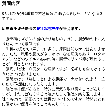
質問内容
8カ月の孫が腸重積で救急病院に運ばれました。どんな病気
ですか。
広島市小児科医会の
藤江篤志先生
が答えます。
腸重積はズボンの裾の折り返しのように、腸が腸の中に入
り込んでいく病気です。
生後4カ月から1歳までに多く、原因は明らかではありませ
ん。ただ、風邪や腸炎がきっかけになる症例もあり、ロタや
アデノなどのウイルス感染の時に腸管のリンパ節が腫れるこ
とが一因ともいわれます。
腹痛、嘔吐、血便が主な症状ですが、必ずしも全てがそろ
うわけではありません。
腸管がはまり込むことによる腹痛で、火が付いたように泣
いたり不機嫌になったりします。
嘔吐や排便があると一時的に元気を取り戻すことがありま
すが、またしばらくすると泣きだして嘔吐を繰り返します。
吐くものは、最初のうちは胃の中のものですが、時間ととも
に腸からの便臭を伴うこともあります。