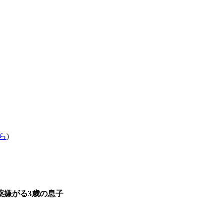
ら
)
薬嫌がる3歳の息子