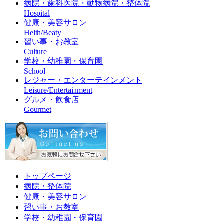
病院・歯科医院・動物病院・整体院
Hospital
健康・美容サロン
Helth/Beaty
習い事・お教室
Culture
学校・幼稚園・保育園
School
レジャー・エンターテインメント
Leisure/Entertainment
グルメ・飲食店
Gourmet
トップページ
病院・整体院
健康・美容サロン
習い事・お教室
学校・幼稚園・保育園