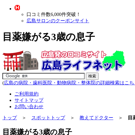
口コミ件数6,000件突破！
広島サロンのクーポンサイト
目薬嫌がる3歳の息子
(
広島の病院・歯科医院・動物病院・整体院の詳細検索はこち
ご利用規約
サイトマップ
お問い合わせ
トップ
＞
スポットトップ
＞
教えてドクター
＞
目
目薬嫌がる3歳の息子