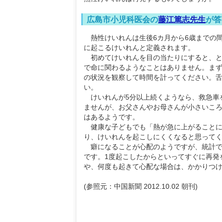
広島市小児科医会の
藤江篤志先生
が答
熱性けいれんは生後6カ月から6歳までの間
に起こるけいれんと定義されます。
初めてけいれんを目の当たりにすると、と
で命に関わるようなことはありません。ま
の状況を観察して時間を計ってください。
い。
けいれんが5分以上続くようなら、救急車
ませんが、お父さんやお母さんが小さいこ
はあるようです。
健康な子どもでも「熱が急に上がることに
り、けいれんを起こしにくくなると思って
癖になることが心配のようですが、統計で
です。1度起こしたからといってすぐに再発
や、何度も起きて心配な場合は、かかりつ
(参照元：中国新聞 2012.10.02 朝刊)