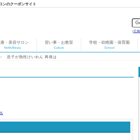
ロンのクーポンサイト
(
広
健康・美容サロン
習い事・お教室
学校・幼稚園・保育園
Helth/Beaty
Culture
School
＞
息子が熱性けいれん 再発は