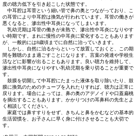
度の聴力低下を引き起こした状態です。
中耳腔は耳菅という細い管で鼻の奥とつながっており、こ
の耳管により中耳腔は換気が行われています。耳管の働きが
悪くなると、滲出性中耳炎になってしまいます。
乳幼児期は耳管の働きが未熟で、滲出性中耳炎になりやす
い時期です。まれに慢性の中耳炎に変化することもあります
が、一般的には8歳頃までに自然に治っていきます。
しかし、自然に治るからといって放置しておくと、この期
間を難聴のまま過ごすことになります。言葉の発達や学校生
活などに影響が出ることもあります。良い聴力を維持して、
滲出性中耳炎になりやすい乳幼児期を乗り切ることが重要で
す。
鼓膜を切開して中耳腔にたまった液体を取り除いたり、鼓
膜に換気のためのチューブを入れたりすれば、聴力は正常に
戻ります。場合によっては、鼻の奥のアデノイドや口蓋扁桃
を摘出することもあります。かかりつけの耳鼻科の先生とよ
く相談してください。
家庭では鼻すすりをせず、きちんと鼻をかむなどの基本的
生活習慣を、お子さんに早く身に付けさせることも大切で
す。