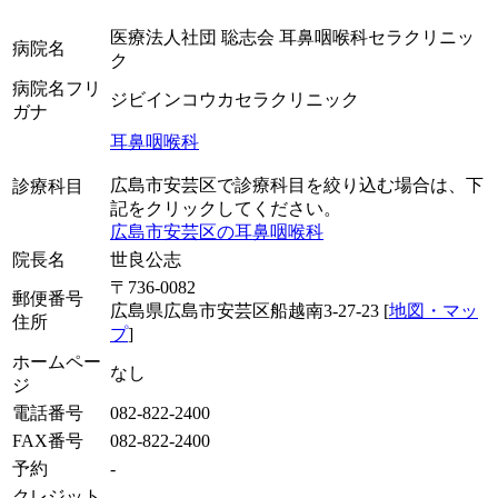
医療法人社団 聡志会 耳鼻咽喉科セラクリニッ
病院名
ク
病院名フリ
ジビインコウカセラクリニック
ガナ
耳鼻咽喉科
広島市安芸区で診療科目を絞り込む場合は、下
診療科目
記をクリックしてください。
広島市安芸区の耳鼻咽喉科
院長名
世良公志
〒736-0082
郵便番号
広島県広島市安芸区船越南3-27-23 [
地図・マッ
住所
プ
]
ホームペー
なし
ジ
電話番号
082-822-2400
FAX番号
082-822-2400
予約
-
クレジット