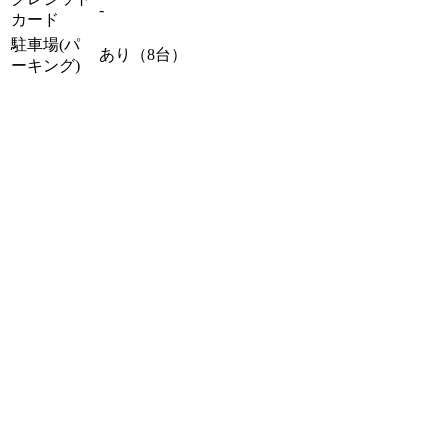
-
カード
駐車場(パ
あり（8台）
ーキング)