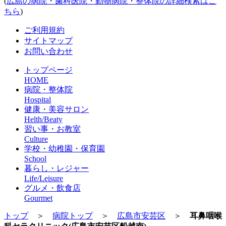
(
広島の病院・歯科医院・動物病院・整体院の詳細検索はこ
ちら
)
ご利用規約
サイトマップ
お問い合わせ
トップページ
HOME
病院・整体院
Hospital
健康・美容サロン
Helth/Beaty
習い事・お教室
Culture
学校・幼稚園・保育園
School
暮らし・レジャー
Life/Leisure
グルメ・飲食店
Gourmet
トップ
＞
病院トップ
＞
広島市安芸区
＞
耳鼻咽喉