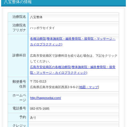
八宝整体の情報
治療院名
八宝整体
治療院名
ハッポウセイタイ
フリガナ
各種治療院(整体施術院・鍼灸整骨院・接骨院・マッサージ・
カイロプラクティック)
診療科目
広島市安佐南区で診療科目を絞り込む場合は、下記をクリック
してください。
広島市安佐南区の各種治療院(整体施術院・鍼灸整骨院・接骨
院・マッサージ・カイロプラクティック)
郵便番号
〒731-0113
住所
広島県広島市安佐南区西原2-9-6-2 [
地図・マップ
]
ホームペ
http://happoseitai.com/
ージ
電話番号
082-875-1685
予約
あり
クレジッ