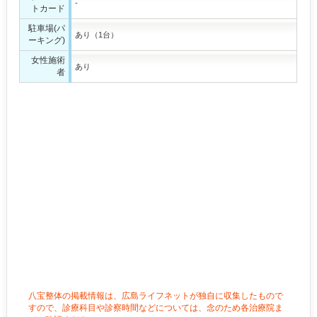
-
トカード
駐車場(パ
あり（1台）
ーキング)
女性施術
あり
者
八宝整体の掲載情報は、広島ライフネットが独自に収集したもので
すので、診療科目や診察時間などについては、念のため各治療院ま