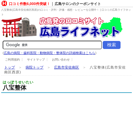
口コミ件数6,000件突破！
広島サロンのクーポンサイト
八宝整体(広島市安佐南区西原)の口コミ・評判・評価・感想・レビューを公開中！ | 口コミの広島ライフネッ
ト
(
広島の病院・歯科医院・動物病院・整体院の詳細検索はこちら
)
ご利用規約
サイトマップ
お問い合わせ
トップ
＞
病院トップ
＞
広島市安佐南区
＞
八宝整体(広島市安佐
南区西原)
はっぽうせいたい
八宝整体