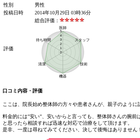
性別
男性
投稿日時
2014年10月29日 03時36分
総合評価：
医師
5
4
待ち時間
3
スタッフ
2
評価
1
0
清潔
技術
機器
口コミ内容・評価
ここは、院長始め整体師の方々や患者さんが、親子のように
料金的には”安い”、安いからと言っても、整体師さんの腕
と思ったら相談すれば迅速な対応で治療をして頂けます。
是非、一度は尋ねてみてください、決して後悔はありません