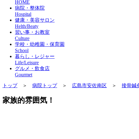
HOME
病院・整体院
Hospital
健康・美容サロン
Helth/Beaty
習い事・お教室
Culture
学校・幼稚園・保育園
School
暮らし・レジャー
Life/Leisure
グルメ・飲食店
Gourmet
トップ
＞
病院トップ
＞
広島市安佐南区
＞
接骨鍼
家族的雰囲気！