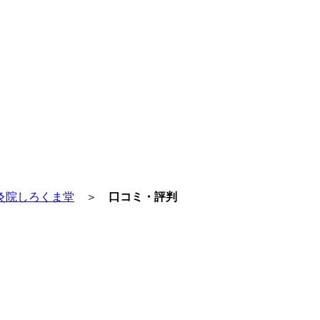
灸院しろくま堂
＞
口コミ・評判