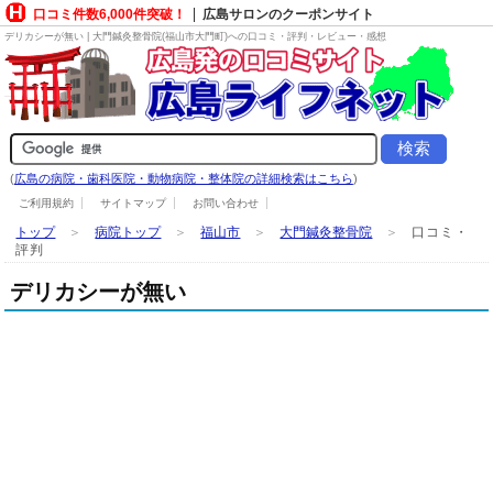
口コミ件数6,000件突破！
広島サロンのクーポンサイト
デリカシーが無い | 大門鍼灸整骨院(福山市大門町)への口コミ・評判・レビュー・感想
(
広島の病院・歯科医院・動物病院・整体院の詳細検索はこちら
)
ご利用規約
サイトマップ
お問い合わせ
トップ
＞
病院トップ
＞
福山市
＞
大門鍼灸整骨院
＞
口コミ・
評判
デリカシーが無い