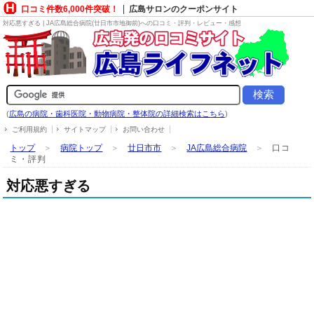
口コミ件数6,000件突破！
広島サロンのクーポンサイト
対応悪すぎる | JA広島総合病院(廿日市市地御前)への口コミ・評判・レビュー・感想
(
広島の病院・歯科医院・動物病院・整体院の詳細検索はこちら
)
ご利用規約
サイトマップ
お問い合わせ
トップ
＞
病院トップ
＞
廿日市市
＞
JA広島総合病院
＞
口コ
ミ・評判
対応悪すぎる