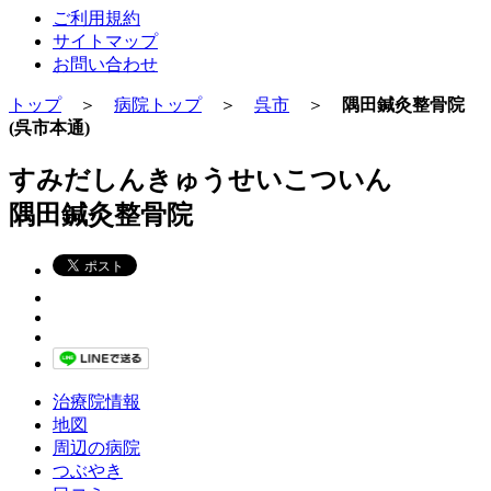
ご利用規約
サイトマップ
お問い合わせ
トップ
＞
病院トップ
＞
呉市
＞
隅田鍼灸整骨院
(呉市本通)
すみだしんきゅうせいこついん
隅田鍼灸整骨院
治療院情報
地図
周辺の病院
つぶやき