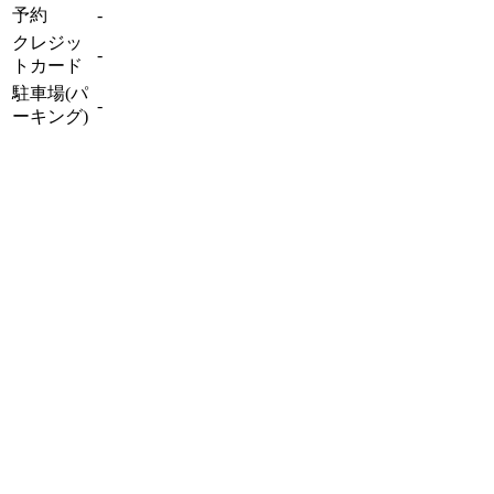
予約
-
クレジッ
-
トカード
駐車場(パ
-
ーキング)