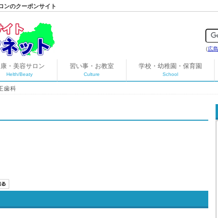
ロンのクーポンサイト
(
広
健康・美容サロン
習い事・お教室
学校・幼稚園・保育園
Helth/Beaty
Culture
School
正歯科