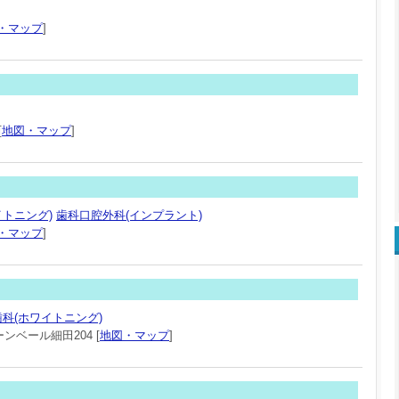
・マップ
]
[
地図・マップ
]
イトニング)
歯科口腔外科(インプラント)
・マップ
]
科(ホワイトニング)
ンベール細田204 [
地図・マップ
]