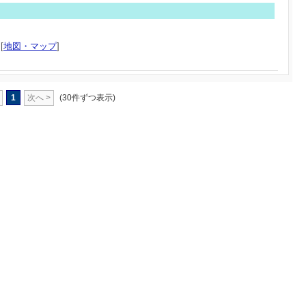
[
地図・マップ
]
1
次へ >
(30件ずつ表示)