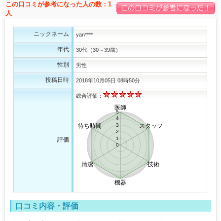
この口コミが参考になった人の数：1
人
ニックネーム
yan****
年代
30代（30～39歳）
性別
男性
投稿日時
2018年10月05日 08時50分
総合評価：
医師
5
4
待ち時間
3
スタッフ
2
1
評価
0
清潔
技術
機器
口コミ内容・評価