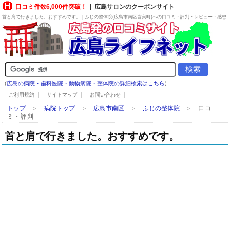
口コミ件数6,000件突破！
広島サロンのクーポンサイト
首と肩で行きました。おすすめです。 | ふじの整体院(広島市南区皆実町)への口コミ・評判・レビュー・感想
(
広島の病院・歯科医院・動物病院・整体院の詳細検索はこちら
)
ご利用規約
サイトマップ
お問い合わせ
トップ
＞
病院トップ
＞
広島市南区
＞
ふじの整体院
＞
口コ
ミ・評判
首と肩で行きました。おすすめです。