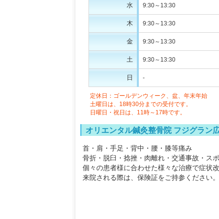
水
9:30～13:30
木
9:30～13:30
金
9:30～13:30
土
9:30～13:30
日
-
定休日：ゴールデンウィーク、盆、年末年始
土曜日は、18時30分までの受付です。
日曜日・祝日は、11時～17時です。
オリエンタル鍼灸整骨院 フジグラン
首・肩・手足・背中・腰・膝等痛み
骨折・脱臼・捻挫・肉離れ・交通事故・スポ
個々の患者様に合わせた様々な治療で症状
来院される際は、保険証をご持参ください