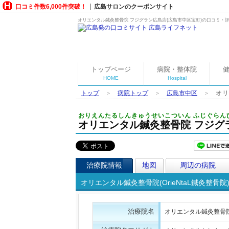
口コミ件数6,000件突破！
広島サロンのクーポンサイト
オリエンタル鍼灸整骨院 フジグラン広島店(広島市中区宝町)の口コミ・評
トップページ
病院・整体院
HOME
Hospital
トップ
＞
病院トップ
＞
広島市中区
＞
オリ
おりえんたるしんきゅうせいこついん ふじぐらん
オリエンタル鍼灸整骨院 フジグ
治療院情報
地図
周辺の病院
オリエンタル鍼灸整骨院(OrieNtaL鍼灸整骨
治療院名
オリエンタル鍼灸整骨院(