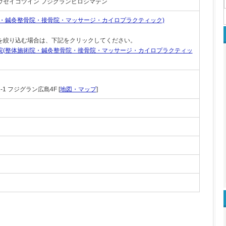
ウセイコツイン フジグランヒロシマテン
院・鍼灸整骨院・接骨院・マッサージ・カイロプラクティック)
を絞り込む場合は、下記をクリックしてください。
院(整体施術院・鍼灸整骨院・接骨院・マッサージ・カイロプラクティッ
1 フジグラン広島4F [
地図・マップ
]