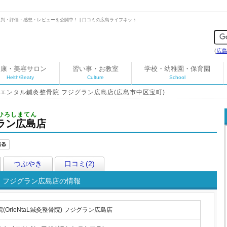
判・評価・感想・レビューを公開中！ | 口コミの広島ライフネット
(
広
健康・美容サロン
習い事・お教室
学校・幼稚園・保育園
Helth/Beaty
Culture
School
エンタル鍼灸整骨院 フジグラン広島店(広島市中区宝町)
ひろしまてん
ラン広島店
つぶやき
口コミ(2)
院) フジグラン広島店の情報
OrieNtaL鍼灸整骨院) フジグラン広島店