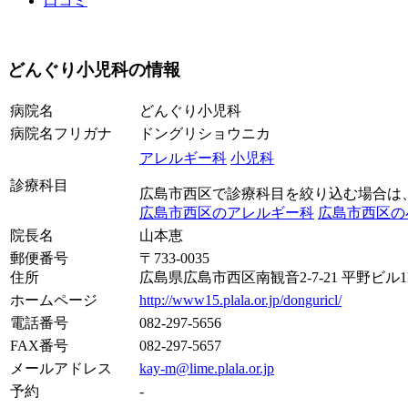
口コミ
どんぐり小児科の情報
病院名
どんぐり小児科
病院名フリガナ
ドングリショウニカ
アレルギー科
小児科
診療科目
広島市西区で診療科目を絞り込む場合は
広島市西区のアレルギー科
広島市西区の
院長名
山本恵
郵便番号
〒733-0035
住所
広島県広島市西区南観音2-7-21 平野ビル1F
ホームページ
http://www15.plala.or.jp/donguricl/
電話番号
082-297-5656
FAX番号
082-297-5657
メールアドレス
kay-m@lime.plala.or.jp
予約
-