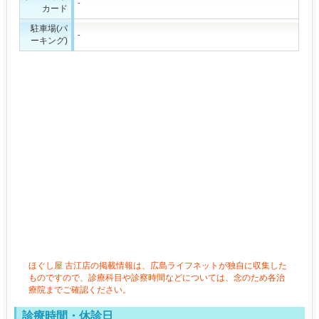
-
カード
駐車場(パ
-
ーキング)
ほぐし屋 古江店の掲載情報は、広島ライフネットが独自に収集した
ものですので、診療科目や診察時間などについては、念のため各治
療院までご確認ください。
診療時間・休診日