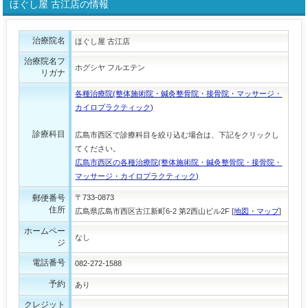
ほぐし屋 古江店の情報
治療院名
ほぐし屋 古江店
治療院名フ
ホグシヤ フルエテン
リガナ
各種治療院(整体施術院・鍼灸整骨院・接骨院・マッサージ・
カイロプラクティック)
診療科目
広島市西区で診療科目を絞り込む場合は、下記をクリックし
てください。
広島市西区の各種治療院(整体施術院・鍼灸整骨院・接骨院・
マッサージ・カイロプラクティック)
郵便番号
〒733-0873
住所
広島県広島市西区古江新町6-2 第2西山ビル2F [
地図・マップ
]
ホームペー
なし
ジ
電話番号
082-272-1588
予約
あり
クレジット