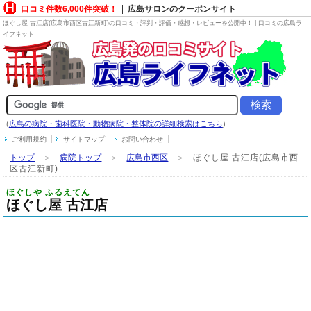
口コミ件数6,000件突破！
広島サロンのクーポンサイト
ほぐし屋 古江店(広島市西区古江新町)の口コミ・評判・評価・感想・レビューを公開中！ | 口コミの広島ラ
イフネット
(
広島の病院・歯科医院・動物病院・整体院の詳細検索はこちら
)
ご利用規約
サイトマップ
お問い合わせ
トップ
＞
病院トップ
＞
広島市西区
＞
ほぐし屋 古江店(広島市西
区古江新町)
ほぐしや ふるえてん
ほぐし屋 古江店