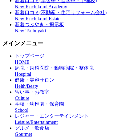
新着口コミ(学習塾・進学塾・予備校)
New Kuchikomi Academy
新着口コミ(不動産・住宅リフォーム会社)
New Kuchikomi Estate
新着つぶやき・掲示板
New Tsubuyaki
メインメニュー
トップページ
HOME
病院・歯科医院・動物病院・整体院
Hospital
健康・美容サロン
Helth/Beaty
習い事・お教室
Culture
学校・幼稚園・保育園
School
レジャー・エンターテインメント
Leisure/Entertainment
グルメ・飲食店
Gourmet