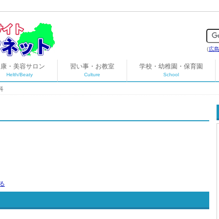
(
広
健康・美容サロン
習い事・お教室
学校・幼稚園・保育園
Helth/Beaty
Culture
School
科