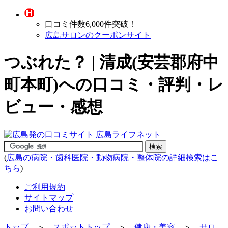
口コミ件数6,000件突破！
広島サロンのクーポンサイト
つぶれた？ | 清成(安芸郡府中
町本町)への口コミ・評判・レ
ビュー・感想
(
広島の病院・歯科医院・動物病院・整体院の詳細検索はこ
ちら
)
ご利用規約
サイトマップ
お問い合わせ
トップ
＞
スポットトップ
＞
健康・美容
＞
サロ