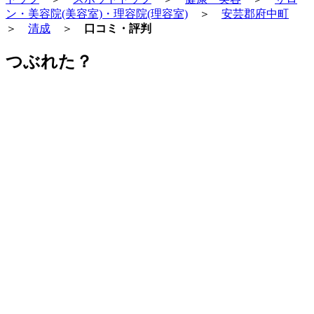
ン・美容院(美容室)・理容院(理容室)
＞
安芸郡府中町
＞
清成
＞
口コミ・評判
つぶれた？