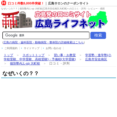
口コミ件数6,000件突破！
広島サロンのクーポンサイト
なぜいくの？？ | 個別塾ALL-up 大町校(広島市安佐南区大町東)への口コミ・評判・レビュー・感想
(
広島の病院・歯科医院・動物病院・整体院の詳細検索はこちら
)
ご利用規約
サイトマップ
お問い合わせ
トップ
＞
スポットトップ
＞
習い事・お教室
＞
学習塾・進学塾(小
学校受験、中学受験、高校受験)・予備校(大学受験)
＞
広島市安佐南区
＞
個別塾ALL-up 大町校
＞
口コミ・評判
なぜいくの？？