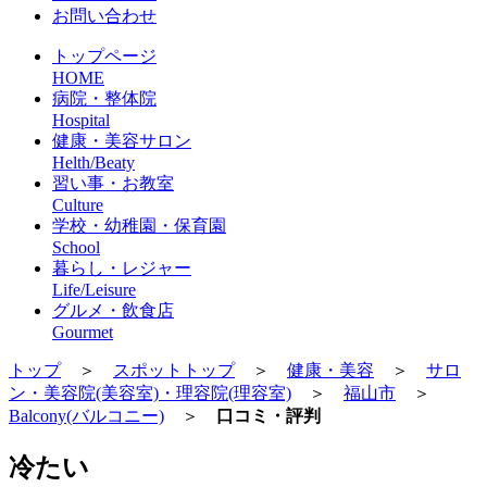
お問い合わせ
トップページ
HOME
病院・整体院
Hospital
健康・美容サロン
Helth/Beaty
習い事・お教室
Culture
学校・幼稚園・保育園
School
暮らし・レジャー
Life/Leisure
グルメ・飲食店
Gourmet
トップ
＞
スポットトップ
＞
健康・美容
＞
サロ
ン・美容院(美容室)・理容院(理容室)
＞
福山市
＞
Balcony(バルコニー)
＞
口コミ・評判
冷たい