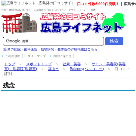
口コミ件数6,000件突破！
広島サ
残念 | Balcony(バルコニー)(福山市松永町)への口コミ・評判・レビュー・感想
(
広島の病院・歯科医院・動物病院・整体院の詳細検索はこちら
)
ご利用規約
サイトマップ
お問い合わせ
トップ
＞
スポットトップ
＞
健康・美容
＞
サロン・美容院(美容
室)・理容院(理容室)
＞
福山市
＞
Balcony(バルコニー)
＞
口コミ・
評判
残念