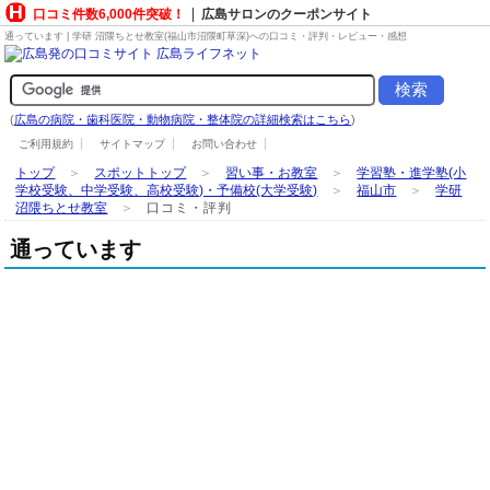
口コミ件数6,000件突破！
広島サロンのクーポンサイト
通っています | 学研 沼隈ちとせ教室(福山市沼隈町草深)への口コミ・評判・レビュー・感想
(
広島の病院・歯科医院・動物病院・整体院の詳細検索はこちら
)
ご利用規約
サイトマップ
お問い合わせ
トップ
＞
スポットトップ
＞
習い事・お教室
＞
学習塾・進学塾(小
学校受験、中学受験、高校受験)・予備校(大学受験)
＞
福山市
＞
学研
沼隈ちとせ教室
＞
口コミ・評判
通っています