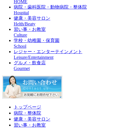
HOME
病院・歯科医院・動物病院・整体院
Hospital
健康・美容サロン
Helth/Beaty
習い事・お教室
Culture
学校・幼稚園・保育園
School
レジャー・エンターテインメント
Leisure/Entertainment
グルメ・飲食店
Gourmet
トップページ
病院・整体院
健康・美容サロン
習い事・お教室