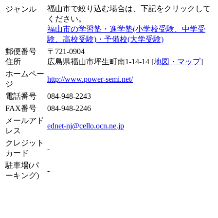
福山市で絞り込む場合は、下記をクリックして
ジャンル
ください。
福山市の学習塾・進学塾(小学校受験、中学受
験、高校受験)・予備校(大学受験)
郵便番号
〒721-0904
住所
広島県福山市坪生町南1-14-14 [
地図・マップ
]
ホームペー
http://www.power-semi.net/
ジ
電話番号
084-948-2243
FAX番号
084-948-2246
メールアド
ednet-nj@cello.ocn.ne.jp
レス
クレジット
-
カード
駐車場(パ
-
ーキング)