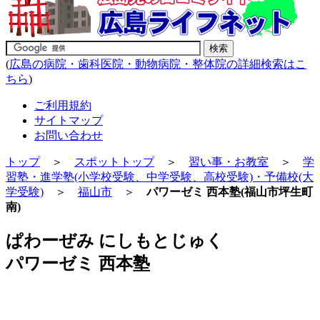
(
広島の病院・歯科医院・動物病院・整体院の詳細検索はこ
ちら
)
ご利用規約
サイトマップ
お問い合わせ
トップ
＞
スポットトップ
＞
習い事・お教室
＞
学
習塾・進学塾(小学校受験、中学受験、高校受験)・予備校(大
学受験)
＞
福山市
＞
パワーゼミ 西本塾(福山市坪生町
南)
ぱわーぜみ にしもとじゅく
パワーゼミ 西本塾