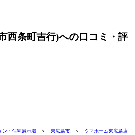
島市西条町吉行)への口コミ・評
ョン・住宅展示場
＞
東広島市
＞
タマホーム東広島店