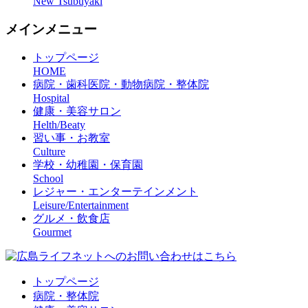
New Tsubuyaki
メインメニュー
トップページ
HOME
病院・歯科医院・動物病院・整体院
Hospital
健康・美容サロン
Helth/Beaty
習い事・お教室
Culture
学校・幼稚園・保育園
School
レジャー・エンターテインメント
Leisure/Entertainment
グルメ・飲食店
Gourmet
トップページ
病院・整体院