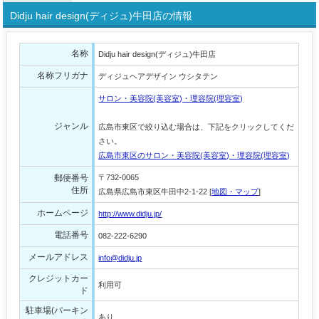
Didju hair design(ディジュ)牛田店の情報
名称
Didju hair design(ディジュ)牛田店
名称フリガナ
ディジュヘアデザイン ウシタテン
サロン・美容院(美容室)・理容院(理容室)
ジャンル
広島市東区で絞り込む場合は、下記をクリックしてくだ
さい。
広島市東区のサロン・美容院(美容室)・理容院(理容室)
郵便番号
〒732-0065
住所
広島県広島市東区牛田中2-1-22 [
地図・マップ
]
ホームページ
http://www.didju.jp/
電話番号
082-222-6290
メールアドレス
info@didju.jp
クレジットカー
利用可
ド
駐車場(パーキン
あり