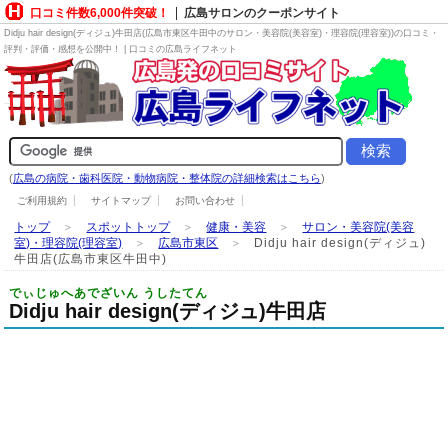
口コミ件数6,000件突破！
広島サロンのクーポンサイト
Didju hair design(ディジュ)牛田店(広島市東区牛田中の
サロン・美容院(美容室)・理容院(理容室)
)の口コミ・
評判・評価・感想を公開中！ | 口コミの広島ライフネット
(
広島の病院・歯科医院・動物病院・整体院の詳細検索はこちら
)
ご利用規約
サイトマップ
お問い合わせ
トップ
＞
スポットトップ
＞
健康・美容
＞
サロン・美容院(美容
室)・理容院(理容室)
＞
広島市東区
＞
Didju hair design(ディジュ)
牛田店(広島市東区牛田中)
でぃじゅへあでざいん うしたてん
Didju hair design(ディジュ)牛田店