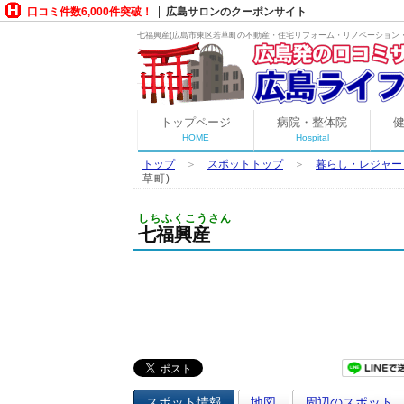
口コミ件数6,000件突破！
広島サロンのクーポンサイト
七福興産(広島市東区若草町の
不動産・住宅リフォーム・リノベーション
トップページ
病院・整体院
HOME
Hospital
トップ
＞
スポットトップ
＞
暮らし・レジャー
草町)
しちふくこうさん
七福興産
スポット情報
地図
周辺のスポット