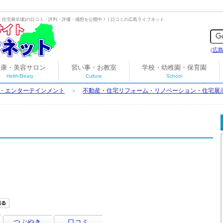
・住宅展示場
)の口コミ・評判・評価・感想を公開中！ | 口コミの広島ライフネット
(
広
健康・美容サロン
習い事・お教室
学校・幼稚園・保育園
Helth/Beaty
Culture
School
・エンターテインメント
＞
不動産・住宅リフォーム・リノベーション・住宅展
つぶやき
口コミ