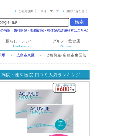
ご利用規約
サイトマップ
お問い合わせ
島の病院・歯科医院・動物病院・整体院の詳細検索はこちら
)
暮らし・レジャー
グルメ・飲食店
Life/Leisure
Gourmet
示場
＞
広島市東区
＞
七福興産(広島市東区若
病院・歯科医院 口コミ人気ランキング