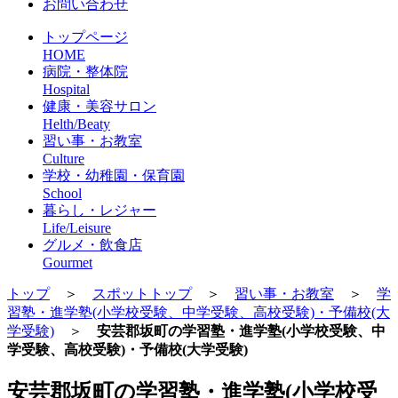
お問い合わせ
トップページ
HOME
病院・整体院
Hospital
健康・美容サロン
Helth/Beaty
習い事・お教室
Culture
学校・幼稚園・保育園
School
暮らし・レジャー
Life/Leisure
グルメ・飲食店
Gourmet
トップ
＞
スポットトップ
＞
習い事・お教室
＞
学
習塾・進学塾(小学校受験、中学受験、高校受験)・予備校(大
学受験)
＞
安芸郡坂町の学習塾・進学塾(小学校受験、中
学受験、高校受験)・予備校(大学受験)
安芸郡坂町の学習塾・進学塾(小学校受