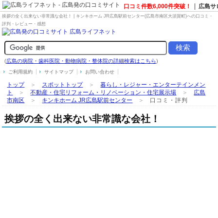
口コミ件数6,000件突破！
広島サ
挨拶の全く出来ない非常識な会社！ | キンキホーム JR広島駅前センター(広島市南区大須賀町)への口コミ・
評判・レビュー・感想
(
広島の病院・歯科医院・動物病院・整体院の詳細検索はこちら
)
ご利用規約
サイトマップ
お問い合わせ
トップ
＞
スポットトップ
＞
暮らし・レジャー・エンターテインメン
ト
＞
不動産・住宅リフォーム・リノベーション・住宅展示場
＞
広島
市南区
＞
キンキホーム JR広島駅前センター
＞
口コミ・評判
挨拶の全く出来ない非常識な会社！