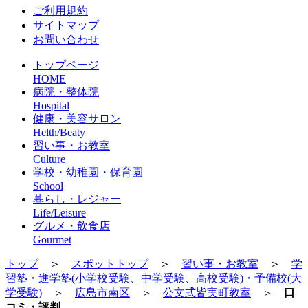
ご利用規約
サイトマップ
お問い合わせ
トップページ
HOME
病院・整体院
Hospital
健康・美容サロン
Helth/Beaty
習い事・お教室
Culture
学校・幼稚園・保育園
School
暮らし・レジャー
Life/Leisure
グルメ・飲食店
Gourmet
トップ
＞
スポットトップ
＞
習い事・お教室
＞
学
習塾・進学塾(小学校受験、中学受験、高校受験)・予備校(大
学受験)
＞
広島市南区
＞
公文式皆実町教室
＞
口
コミ・評判