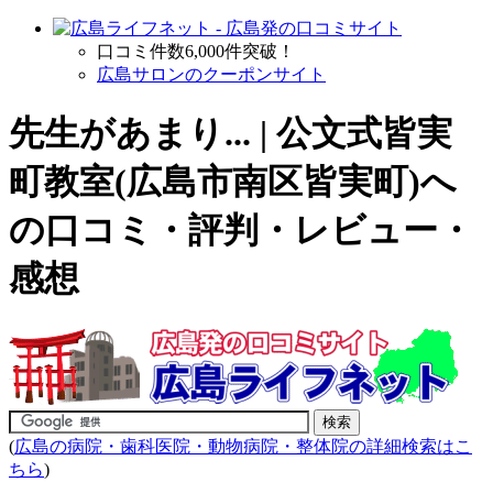
口コミ件数6,000件突破！
広島サロンのクーポンサイト
先生があまり... | 公文式皆実
町教室(広島市南区皆実町)へ
の口コミ・評判・レビュー・
感想
(
広島の病院・歯科医院・動物病院・整体院の詳細検索はこ
ちら
)