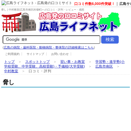
口コミ件数6,000件突破！
広島サ
脅し | 中村教室(広島市南区的場町)への口コミ・評判・レビュー・感想
(
広島の病院・歯科医院・動物病院・整体院の詳細検索はこちら
)
ご利用規約
サイトマップ
お問い合わせ
トップ
＞
スポットトップ
＞
習い事・お教室
＞
学習塾・進学塾(小
学校受験、中学受験、高校受験)・予備校(大学受験)
＞
広島市南区
＞
中村教室
＞
口コミ・評判
脅し