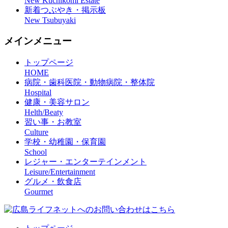
New Kuchikomi Estate
新着つぶやき・掲示板
New Tsubuyaki
メインメニュー
トップページ
HOME
病院・歯科医院・動物病院・整体院
Hospital
健康・美容サロン
Helth/Beaty
習い事・お教室
Culture
学校・幼稚園・保育園
School
レジャー・エンターテインメント
Leisure/Entertainment
グルメ・飲食店
Gourmet