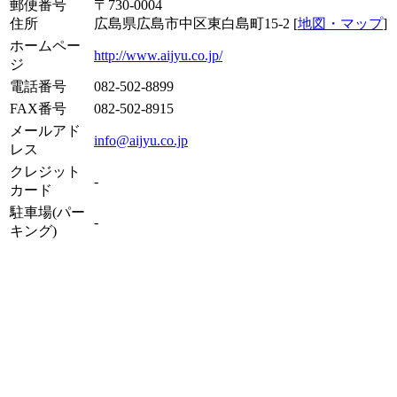
郵便番号
〒730-0004
住所
広島県広島市中区東白島町15-2 [
地図・マップ
]
ホームペー
http://www.aijyu.co.jp/
ジ
電話番号
082-502-8899
FAX番号
082-502-8915
メールアド
info@aijyu.co.jp
レス
クレジット
-
カード
駐車場(パー
-
キング)