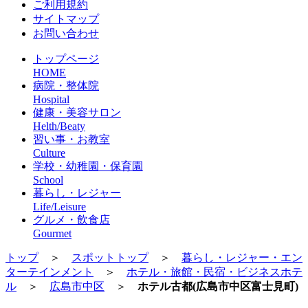
ご利用規約
サイトマップ
お問い合わせ
トップページ
HOME
病院・整体院
Hospital
健康・美容サロン
Helth/Beaty
習い事・お教室
Culture
学校・幼稚園・保育園
School
暮らし・レジャー
Life/Leisure
グルメ・飲食店
Gourmet
トップ
＞
スポットトップ
＞
暮らし・レジャー・エン
ターテインメント
＞
ホテル・旅館・民宿・ビジネスホテ
ル
＞
広島市中区
＞
ホテル古都(広島市中区富士見町)