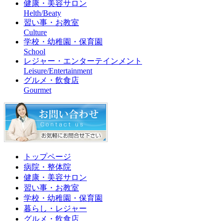
健康・美容サロン
Helth/Beaty
習い事・お教室
Culture
学校・幼稚園・保育園
School
レジャー・エンターテインメント
Leisure/Entertainment
グルメ・飲食店
Gourmet
トップページ
病院・整体院
健康・美容サロン
習い事・お教室
学校・幼稚園・保育園
暮らし・レジャー
グルメ・飲食店