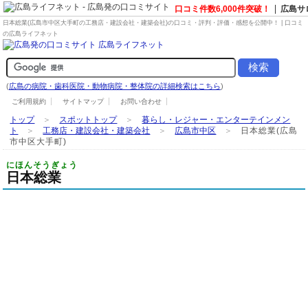
口コミ件数6,000件突破！
広島サ
日本総業(広島市中区大手町の
工務店・建設会社・建築会社
)の口コミ・評判・評価・感想を公開中！ | 口コミ
の広島ライフネット
(
広島の病院・歯科医院・動物病院・整体院の詳細検索はこちら
)
ご利用規約
サイトマップ
お問い合わせ
トップ
＞
スポットトップ
＞
暮らし・レジャー・エンターテインメン
ト
＞
工務店・建設会社・建築会社
＞
広島市中区
＞
日本総業(広島
市中区大手町)
にほんそうぎょう
日本総業