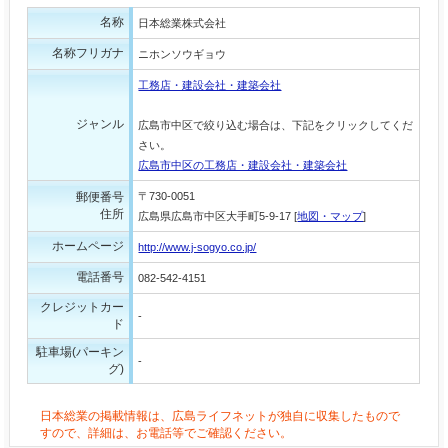
名称
日本総業株式会社
名称フリガナ
ニホンソウギョウ
工務店・建設会社・建築会社
ジャンル
広島市中区で絞り込む場合は、下記をクリックしてくだ
さい。
広島市中区の工務店・建設会社・建築会社
郵便番号
〒730-0051
住所
広島県広島市中区大手町5-9-17 [
地図・マップ
]
ホームページ
http://www.j-sogyo.co.jp/
電話番号
082-542-4151
クレジットカー
-
ド
駐車場(パーキン
-
グ)
日本総業の掲載情報は、広島ライフネットが独自に収集したもので
すので、詳細は、お電話等でご確認ください。