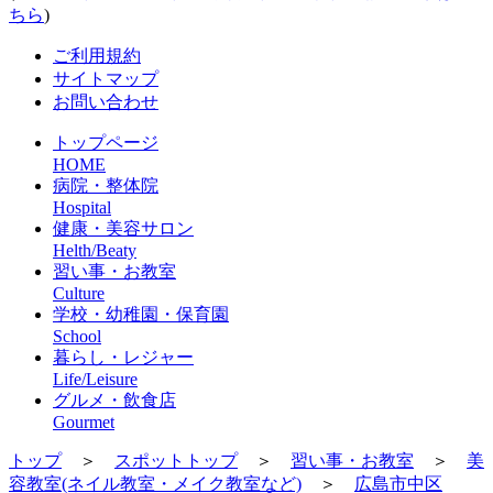
ちら
)
ご利用規約
サイトマップ
お問い合わせ
トップページ
HOME
病院・整体院
Hospital
健康・美容サロン
Helth/Beaty
習い事・お教室
Culture
学校・幼稚園・保育園
School
暮らし・レジャー
Life/Leisure
グルメ・飲食店
Gourmet
トップ
＞
スポットトップ
＞
習い事・お教室
＞
美
容教室(ネイル教室・メイク教室など)
＞
広島市中区