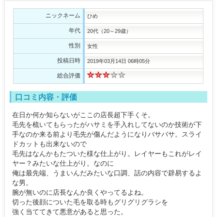
ニックネーム
ひめ
年代
20代（20～29歳）
性別
女性
投稿日時
2019年03月14日 06時05分
総合評価
口コミ内容・評価
在日か何か知らないがここの店長超下手くそ。
毛先を梳いてもらったがハサミを手入れしてないのか技術が下
手なのか来る前より毛先が傷んだようになりバサバサ。スライ
ドカットも出来ないので
毛先はなんかもたついた様な仕上がり。レイヤーもこれがレイ
ヤー？みたいな仕上がり。なのに
俺は最先端、うまいんだみたいな口調、話の内容で辟易するよ
な男。
腕が無いのに店長なんか良くやってるよね。
切った後顔についた毛を取る時もグリグリグラシを
強く当ててきて悪意があると思った。