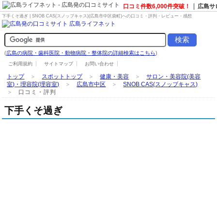
口コミ件数6,000件突破！
広島サ
下手くそ過ぎ | SNOB CAS(スノッブキャス)(広島市中区袋町)への口コミ・評判・レビュー・感想
(
広島の病院・歯科医院・動物病院・整体院の詳細検索はこちら
)
ご利用規約
サイトマップ
お問い合わせ
トップ
＞
スポットトップ
＞
健康・美容
＞
サロン・美容院(美容
室)・理容院(理容室)
＞
広島市中区
＞
SNOB CAS(スノッブキャス)
＞
口コミ・評判
下手くそ過ぎ