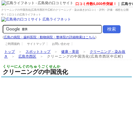
口コミ件数6,000件突破！
広島サ
クリーニングの中国洗化(広島市西区中広町の
クリーニング・染み抜き
)の口コミ・評判・評価・感想を公開
中！ | 口コミの広島ライフネット
(
広島の病院・歯科医院・動物病院・整体院の詳細検索はこちら
)
ご利用規約
サイトマップ
お問い合わせ
トップ
＞
スポットトップ
＞
健康・美容
＞
クリーニング・染み抜
き
＞
広島市西区
＞
クリーニングの中国洗化(広島市西区中広町)
くりーにんぐのちゅうごくせんか
クリーニングの中国洗化