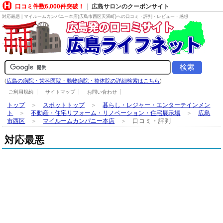
口コミ件数6,000件突破！
広島サロンのクーポンサイト
対応最悪 | マイルームカンパニー本店(広島市西区天満町)への口コミ・評判・レビュー・感想
(
広島の病院・歯科医院・動物病院・整体院の詳細検索はこちら
)
ご利用規約
サイトマップ
お問い合わせ
トップ
＞
スポットトップ
＞
暮らし・レジャー・エンターテインメン
ト
＞
不動産・住宅リフォーム・リノベーション・住宅展示場
＞
広島
市西区
＞
マイルームカンパニー本店
＞
口コミ・評判
対応最悪