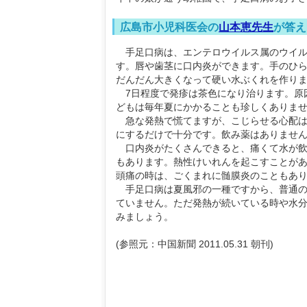
広島市小児科医会の
山本恵先生
が答え
手足口病は、エンテロウイルス属のウイルス
す。唇や歯茎に口内炎ができます。手のひ
だんだん大きくなって硬い水ぶくれを作り
7日程度で発疹は茶色になり治ります。原
どもは毎年夏にかかることも珍しくありま
急な発熱で慌てますが、こじらせる心配は
にするだけで十分です。飲み薬はありませ
口内炎がたくさんできると、痛くて水が飲
もあります。熱性けいれんを起こすことが
頭痛の時は、ごくまれに髄膜炎のこともあ
手足口病は夏風邪の一種ですから、普通の
ていません。ただ発熱が続いている時や水
みましょう。
(参照元：中国新聞 2011.05.31 朝刊)