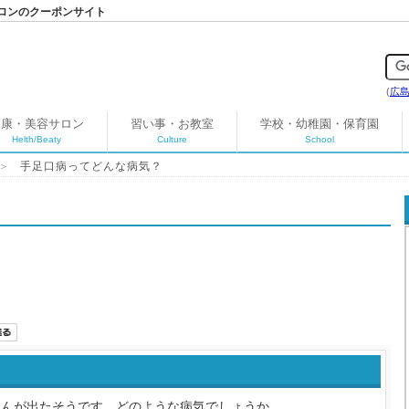
ロンのクーポンサイト
(
広
健康・美容サロン
習い事・お教室
学校・幼稚園・保育園
Helth/Beaty
Culture
School
＞
手足口病ってどんな病気？
さんが出たそうです。どのような病気でしょうか。