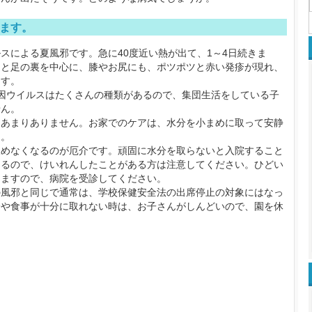
ます。
による夏風邪です。急に40度近い熱が出て、1～4日続きま
らと足の裏を中心に、膝やお尻にも、ポツポツと赤い発疹が現れ、
ます。
因ウイルスはたくさんの種類があるので、集団生活をしている子
せん。
あまりありません。お家でのケアは、水分を小まめに取って安静
ん。
めなくなるのが厄介です。頑固に水分を取らないと入院すること
あるので、けいれんしたことがある方は注意してください。ひどい
りますので、病院を受診してください。
風邪と同じで通常は、学校保健安全法の出席停止の対象にはなっ
分や食事が十分に取れない時は、お子さんがしんどいので、園を休