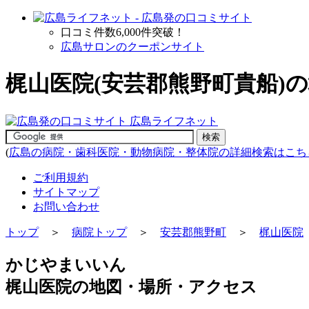
口コミ件数6,000件突破！
広島サロンのクーポンサイト
梶山医院(安芸郡熊野町貴船)
(
広島の病院・歯科医院・動物病院・整体院の詳細検索はこち
ご利用規約
サイトマップ
お問い合わせ
トップ
＞
病院トップ
＞
安芸郡熊野町
＞
梶山医院
かじやまいいん
梶山医院の地図・場所・アクセス