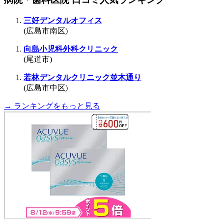
三好デンタルオフィス
(広島市南区)
向島小児科外科クリニック
(尾道市)
若林デンタルクリニック並木通り
(広島市中区)
→ ランキングをもっと見る