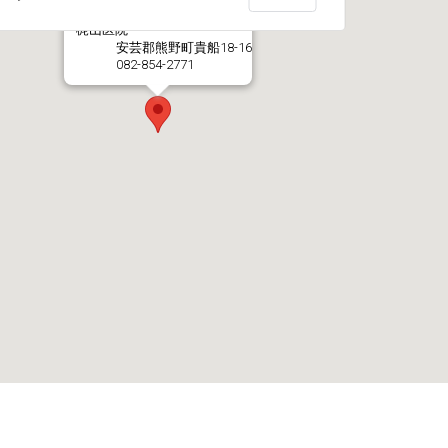
梶山医院
安芸郡熊野町貴船18-16
082-854-2771