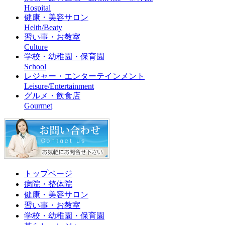
Hospital
健康・美容サロン
Helth/Beaty
習い事・お教室
Culture
学校・幼稚園・保育園
School
レジャー・エンターテインメント
Leisure/Entertainment
グルメ・飲食店
Gourmet
トップページ
病院・整体院
健康・美容サロン
習い事・お教室
学校・幼稚園・保育園